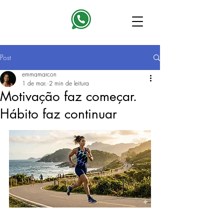
Post
emmamarcon
1 de mar.
2 min de leitura
Motivação faz começar.
Hábito faz continuar